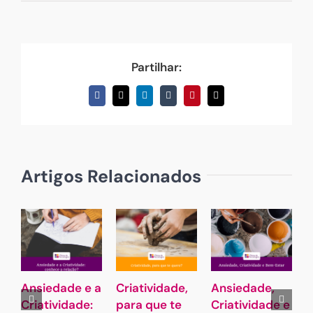
Partilhar:
Facebook
X
LinkedIn
Tumblr
Pinterest
Email
(necessário
mas
não
publicado)
Artigos Relacionados
Ansiedade e a
Criatividade,
Ansiedade,
Criatividade:
para que te
Criatividade e
a