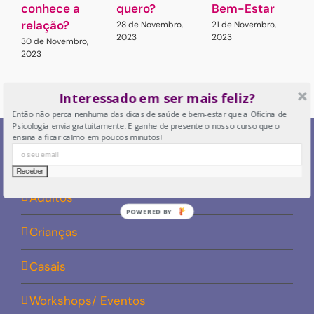
conhece a
quero?
Bem-Estar
e
relação?
C
28 de Novembro,
21 de Novembro,
2023
2023
A
30 de Novembro,
2023
1
2
Interessado em ser mais feliz?
Então não perca nenhuma das dicas de saúde e bem-estar que a Oficina de
Psicologia envia gratuitamente. E ganhe de presente o nosso curso que o
ensina a ficar calmo em poucos minutos!
PROBLEMAS & SOLUÇÕES
Adultos
POWERED BY
Crianças
Casais
Workshops/ Eventos