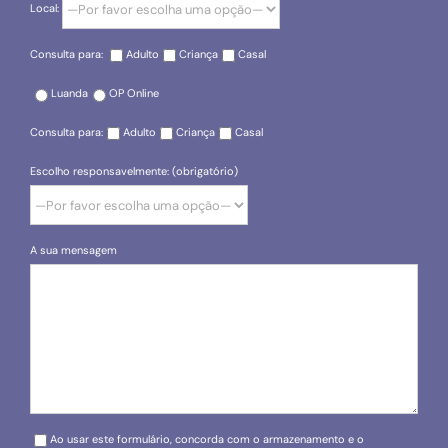
Local:
Consulta para:
Adulto
Criança
Casal
Luanda
OP Online
Consulta para:
Adulto
Criança
Casal
Escolho responsavelmente: (obrigatório)
A sua mensagem
Please leave this field empty.
Ao usar este formulário, concorda com o armazenamento e o