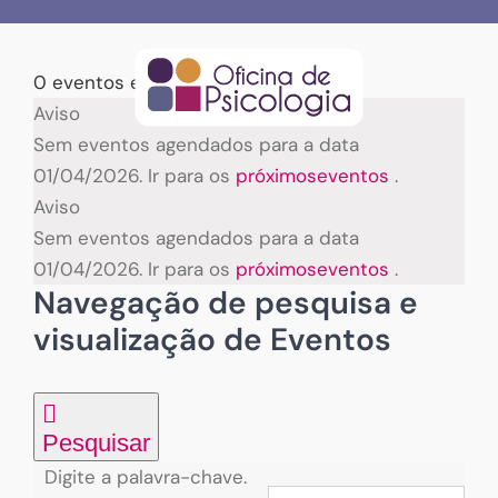
Skip
to
content
0 eventos encontrados.
Eventos
Aviso
Sem eventos agendados para a data
for
01/04/2026. Ir para os
próximoseventos
.
Aviso
01/04/2026
Sem eventos agendados para a data
01/04/2026. Ir para os
próximoseventos
.
Navegação de pesquisa e
visualização de Eventos
Pesquisar
Digite a palavra-chave.