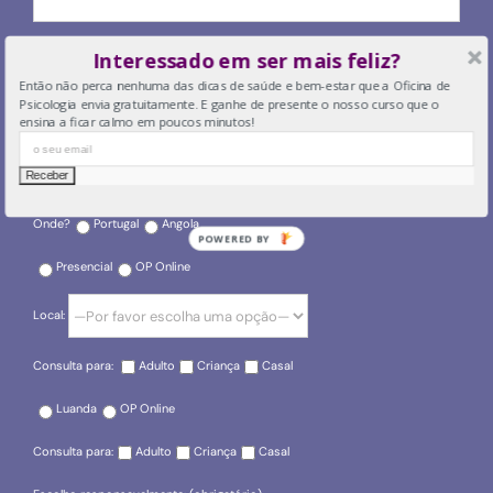
O seu email
Interessado em ser mais feliz?
Então não perca nenhuma das dicas de saúde e bem-estar que a Oficina de
Psicologia envia gratuitamente. E ganhe de presente o nosso curso que o
ensina a ficar calmo em poucos minutos!
O seu telefone
Onde?
Portugal
Angola
POWERED BY
Presencial
OP Online
Local:
Consulta para:
Adulto
Criança
Casal
Luanda
OP Online
Consulta para:
Adulto
Criança
Casal