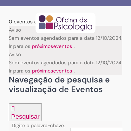
Skip
to
content
0 eventos encontrados.
Eventos
Aviso
Sem eventos agendados para a data 12/10/2024.
for
Ir para os
próximoseventos
.
Aviso
12/10/2024
Sem eventos agendados para a data 12/10/2024.
Ir para os
próximoseventos
.
Navegação de pesquisa e
visualização de Eventos
Pesquisar
Digite a palavra-chave.