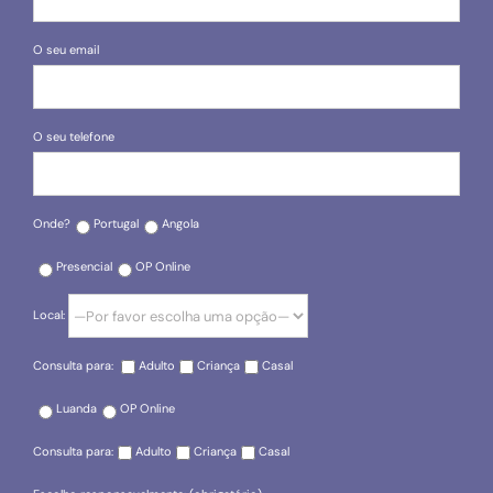
O seu email
O seu telefone
Onde?
Portugal
Angola
Presencial
OP Online
Local:
Consulta para:
Adulto
Criança
Casal
Luanda
OP Online
Consulta para:
Adulto
Criança
Casal