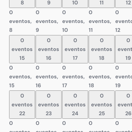
8
9
10
11
12
0
0
0
0
0
eventos,
eventos,
eventos,
eventos,
evento
8
9
10
11
12
0
0
0
0
0
eventos
eventos
eventos
eventos
even
15
16
17
18
19
0
0
0
0
0
eventos,
eventos,
eventos,
eventos,
evento
15
16
17
18
19
0
0
0
0
0
eventos
eventos
eventos
eventos
even
22
23
24
25
26
0
0
0
0
0