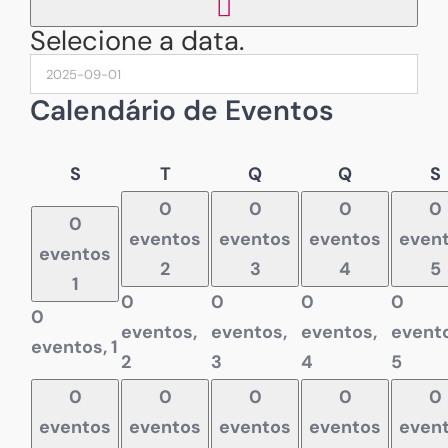
Selecione a data.
Calendário de Eventos
Segunda-
Terça-
Quarta-
Quinta-
S
T
Q
Q
S
feira
feira
feira
feira
f
0
0
0
0
0
eventos
eventos
eventos
even
eventos
2
3
4
5
1
0
0
0
0
0
eventos,
eventos,
eventos,
evento
eventos,
1
2
3
4
5
0
0
0
0
0
eventos
eventos
eventos
eventos
even