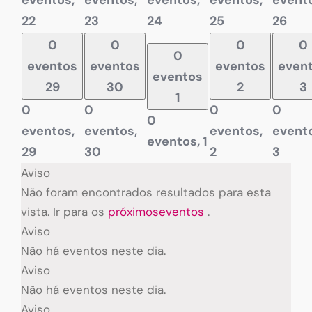
eventos,
eventos,
eventos,
eventos,
evento
22
23
24
25
26
0
0
0
0
0
eventos
eventos
eventos
even
eventos
29
30
2
3
1
0
0
0
0
0
eventos,
eventos,
eventos,
evento
eventos,
1
29
30
2
3
Aviso
Não foram encontrados resultados para esta
vista. Ir para os
próximoseventos
.
Aviso
Não há eventos neste dia.
Aviso
Não há eventos neste dia.
Aviso