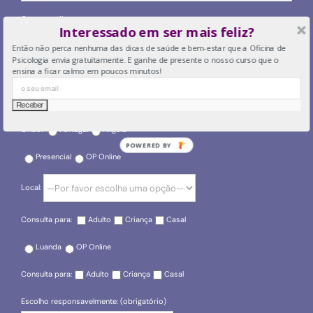
O seu email
Interessado em ser mais feliz?
Então não perca nenhuma das dicas de saúde e bem-estar que a Oficina de
Psicologia envia gratuitamente. E ganhe de presente o nosso curso que o
ensina a ficar calmo em poucos minutos!
O seu telefone
Onde?
Portugal
Angola
POWERED BY
Presencial
OP Online
Local:
Consulta para:
Adulto
Criança
Casal
Luanda
OP Online
Consulta para:
Adulto
Criança
Casal
Escolho responsavelmente: (obrigatório)