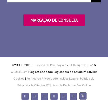
por
MARCAÇÃO DE CONSULTA
©2008 -
2026 —
Oficina de Psicologia
by
JA Design Studio®
&
WLUST.COM
| Registo Entidade Reguladora da Saúde nº E117885
Cookies
|
Política de Privacidade
|
Avisos Legais
|
Política de
Privacidade Clientes PT
|
Livro de Reclamações Online
X
Facebook
Instagram
LinkedIn
YouTube
Pinterest
SoundCloud