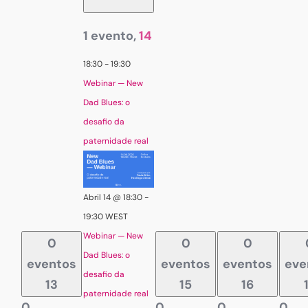
1 evento,
14
18:30
-
19:30
Webinar — New
Dad Blues: o
desafio da
paternidade real
Abril 14 @ 18:30
-
19:30
WEST
Webinar — New
0
0
0
Dad Blues: o
eventos
eventos
eventos
eve
desafio da
13
15
16
paternidade real
0
0
0
0