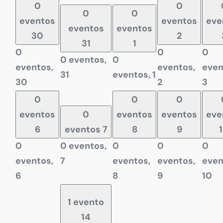
feira
feira
feira
feira
0
0
0
0
eventos
eventos
eve
eventos
eventos
30
2
31
1
0
0
0
0 eventos,
0
eventos,
eventos,
even
31
eventos,
1
30
2
3
0
0
0
eventos
0
eventos
eventos
eve
6
eventos
7
8
9
0
0 eventos,
0
0
0
eventos,
7
eventos,
eventos,
even
6
8
9
10
1 evento
14