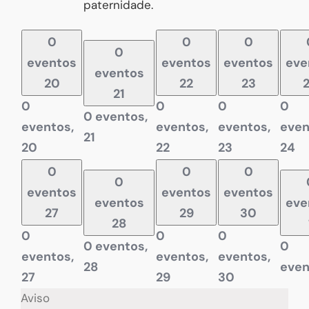
paternidade.
0
0
0
0
eventos
eventos
eventos
eve
eventos
20
22
23
21
0
0
0
0
0 eventos,
eventos,
eventos,
eventos,
even
21
20
22
23
24
0
0
0
0
eventos
eventos
eventos
eventos
eve
27
29
30
28
0
0
0
0 eventos,
0
eventos,
eventos,
eventos,
28
even
27
29
30
Aviso