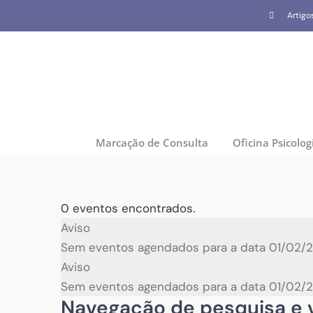
Skip
Artigo
to
content
Marcação de Consulta
Oficina Psicolog
0 eventos encontrados.
Eventos
Aviso
Sem eventos agendados para a data 01/02/20
for
Aviso
Sem eventos agendados para a data 01/02/20
01/02/2025
Navegação de pesquisa e v