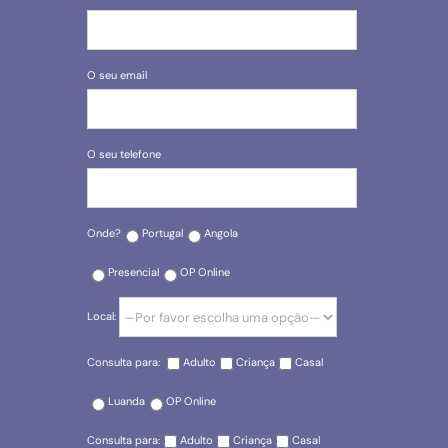
O seu email
O seu telefone
Onde?
Portugal
Angola
Presencial
OP Online
Local:
Consulta para:
Adulto
Criança
Casal
Luanda
OP Online
Consulta para:
Adulto
Criança
Casal