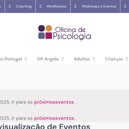
s
Coaching
Mindfulness
Workshops e Eventos
ia Portugal
OP Angola
Adultos
Crianças
25. Ir para os
próximoseventos
.
25. Ir para os
próximoseventos
.
isualização de Eventos