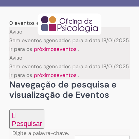
Skip
to
content
0 eventos encontrados.
Eventos
Aviso
Sem eventos agendados para a data 18/01/2025.
for
Ir para os
próximoseventos
.
Aviso
18/01/2025
Sem eventos agendados para a data 18/01/2025.
Ir para os
próximoseventos
.
Navegação de pesquisa e
visualização de Eventos
Pesquisar
Digite a palavra-chave.