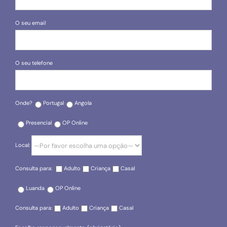
O seu email
O seu telefone
Onde?
Portugal
Angola
Presencial
OP Online
Local:
Consulta para:
Adulto
Criança
Casal
Luanda
OP Online
Consulta para:
Adulto
Criança
Casal