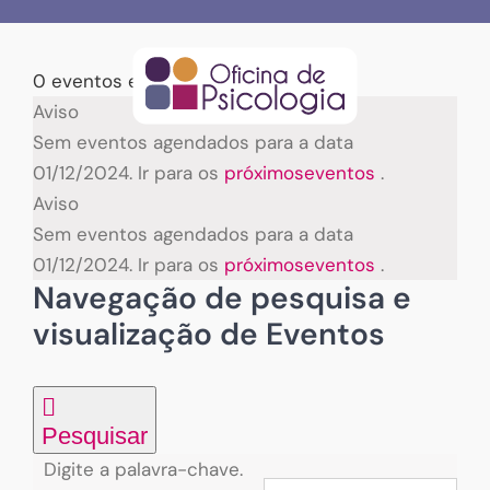
Skip
to
content
0 eventos encontrados.
Eventos
Aviso
Sem eventos agendados para a data
for
01/12/2024. Ir para os
próximoseventos
.
Aviso
01/12/2024
Sem eventos agendados para a data
01/12/2024. Ir para os
próximoseventos
.
Navegação de pesquisa e
visualização de Eventos
Pesquisar
Digite a palavra-chave.