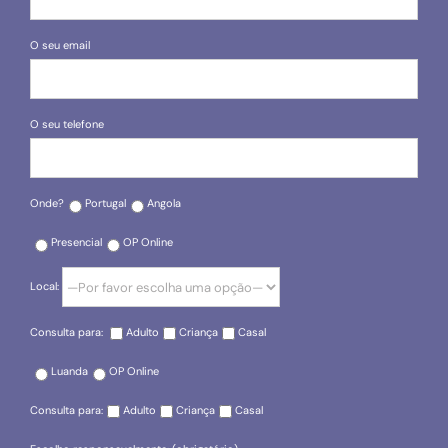
O seu email
O seu telefone
Onde?
Portugal
Angola
Presencial
OP Online
Local:
Consulta para:
Adulto
Criança
Casal
Luanda
OP Online
Consulta para:
Adulto
Criança
Casal