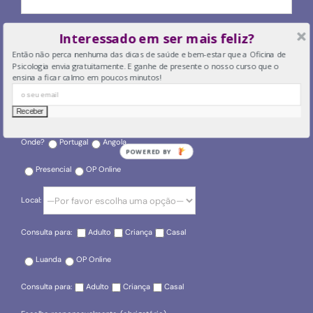
O seu email
Interessado em ser mais feliz?
Então não perca nenhuma das dicas de saúde e bem-estar que a Oficina de
Psicologia envia gratuitamente. E ganhe de presente o nosso curso que o
ensina a ficar calmo em poucos minutos!
O seu telefone
Onde?
Portugal
Angola
POWERED BY
Presencial
OP Online
Local:
Consulta para:
Adulto
Criança
Casal
Luanda
OP Online
Consulta para:
Adulto
Criança
Casal