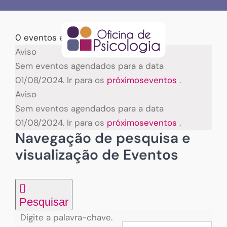
Skip
to
content
0 eventos encontrados.
Eventos
Aviso
Sem eventos agendados para a data
for
01/08/2024. Ir para os
próximoseventos
.
Aviso
01/08/2024
Sem eventos agendados para a data
01/08/2024. Ir para os
próximoseventos
.
Navegação de pesquisa e
visualização de Eventos
Pesquisar
Digite a palavra-chave.