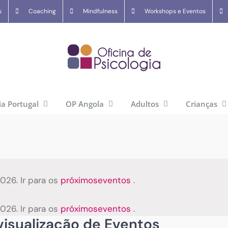
s
Coaching
Mindfulness
Workshops e Eventos
ia Portugal
OP Angola
Adultos
Crianças
26. Ir para os
próximoseventos
.
26. Ir para os
próximoseventos
.
isualização de Eventos