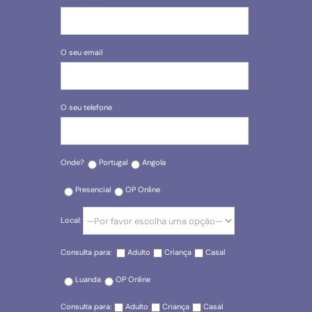
O seu email
O seu telefone
Onde?
Portugal
Angola
Presencial
OP Online
Local:
Consulta para:
Adulto
Criança
Casal
Luanda
OP Online
Consulta para:
Adulto
Criança
Casal