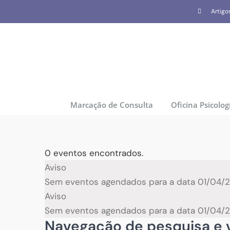
Skip
Artigo
to
content
Marcação de Consulta
Oficina Psicolog
0 eventos encontrados.
Eventos
Aviso
Sem eventos agendados para a data 01/04/20
for
Aviso
Sem eventos agendados para a data 01/04/20
01/04/2026
Navegação de pesquisa e v