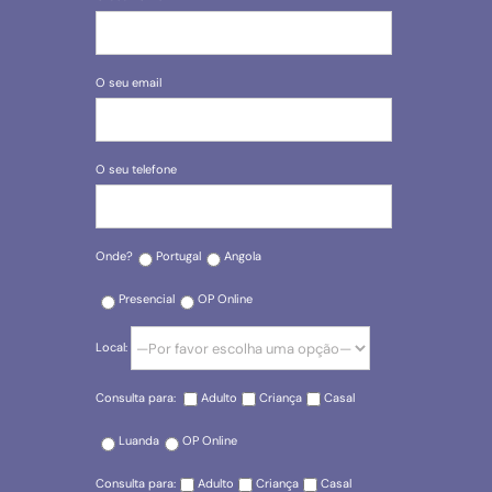
O seu email
O seu telefone
Onde?
Portugal
Angola
Presencial
OP Online
Local:
Consulta para:
Adulto
Criança
Casal
Luanda
OP Online
Consulta para:
Adulto
Criança
Casal