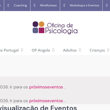
s
Coaching
Mindfulness
Workshops e Eventos
ia Portugal
OP Angola
Adultos
Crianças
26. Ir para os
próximoseventos
.
26. Ir para os
próximoseventos
.
isualização de Eventos