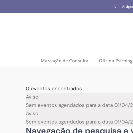
Skip
Artigo
to
content
Marcação de Consulta
Oficina Psicolog
0 eventos encontrados.
Eventos
Aviso
Sem eventos agendados para a data 01/04/20
for
Aviso
Sem eventos agendados para a data 01/04/20
01/04/2026
Navegação de pesquisa e v