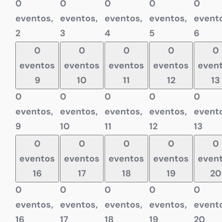
0
0
0
0
0
eventos,
eventos,
eventos,
eventos,
evento
2
3
4
5
6
0
0
0
0
0
eventos
eventos
eventos
eventos
even
9
10
11
12
13
0
0
0
0
0
eventos,
eventos,
eventos,
eventos,
evento
9
10
11
12
13
0
0
0
0
0
eventos
eventos
eventos
eventos
even
16
17
18
19
20
0
0
0
0
0
eventos,
eventos,
eventos,
eventos,
evento
16
17
18
19
20