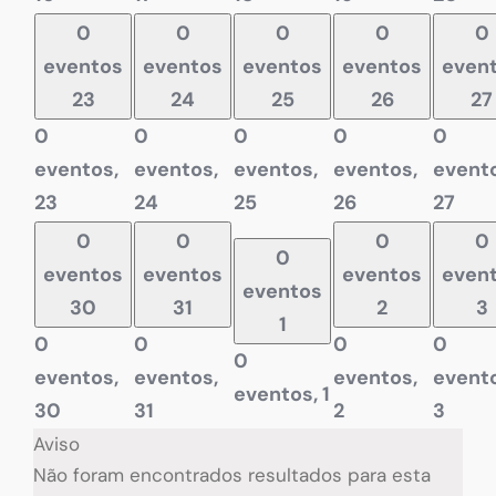
0
0
0
0
0
eventos
eventos
eventos
eventos
even
23
24
25
26
27
0
0
0
0
0
eventos,
eventos,
eventos,
eventos,
evento
23
24
25
26
27
0
0
0
0
0
eventos
eventos
eventos
even
eventos
30
31
2
3
1
0
0
0
0
0
eventos,
eventos,
eventos,
evento
eventos,
1
30
31
2
3
Aviso
Não foram encontrados resultados para esta