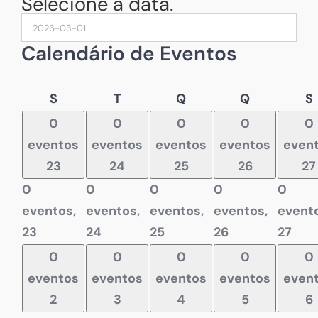
Selecione a data.
Calendário de Eventos
Segunda-
Terça-
Quarta-
Quinta-
S
T
Q
Q
S
feira
feira
feira
feira
f
0
0
0
0
0
eventos
eventos
eventos
eventos
even
23
24
25
26
27
0
0
0
0
0
eventos,
eventos,
eventos,
eventos,
evento
23
24
25
26
27
0
0
0
0
0
eventos
eventos
eventos
eventos
even
2
3
4
5
6