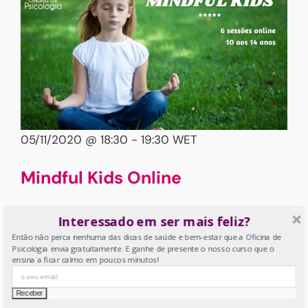
05/11/2020 @ 18:30
-
19:30
WET
Mindful Kids Online
Online
Interessado em ser mais feliz?
Espaço para a criança treinar a atenção,
Então não perca nenhuma das dicas de saúde e bem-estar que a Oficina de
desenvolver a curiosidade, aumentar a
Psicologia envia gratuitamente. E ganhe de presente o nosso curso que o
ensina a ficar calmo em poucos minutos!
consciência corporal, acalmar a mente e
contactar com pensamentos e emoções.