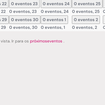
s
22
0 eventos
23
0 eventos
24
0 eventos
25
,
22
0 eventos,
23
0 eventos,
24
0 eventos,
25
s
29
0 eventos
30
0 eventos
1
0 eventos
2
,
29
0 eventos,
30
0 eventos,
1
0 eventos,
2
ista. Ir para os
próximoseventos
.