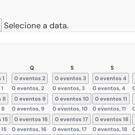
Selecione a data.
arta-
Quinta-
Sexta-
Sábado
Q
S
S
ira
feira
feira
s
1
0 eventos
2
0 eventos
3
0 eventos
4
,
1
0 eventos,
2
0 eventos,
3
0 eventos,
4
s
8
0 eventos
9
0 eventos
10
0 eventos
11
,
8
0 eventos,
9
0 eventos,
10
0 eventos,
11
s
15
0 eventos
16
0 eventos
17
0 eventos
18
,
15
0 eventos,
16
0 eventos,
17
0 eventos,
18