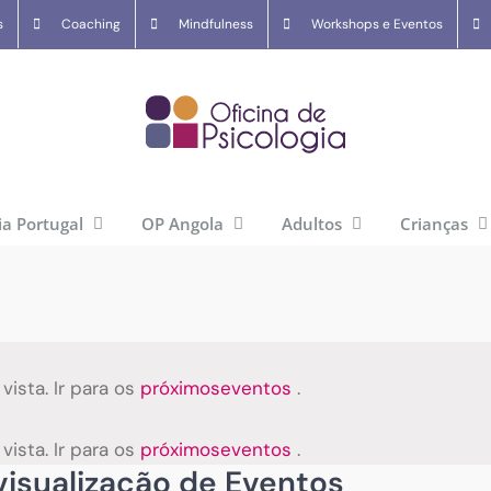
s
Coaching
Mindfulness
Workshops e Eventos
ia Portugal
OP Angola
Adultos
Crianças
ista. Ir para os
próximoseventos
.
ista. Ir para os
próximoseventos
.
isualização de Eventos