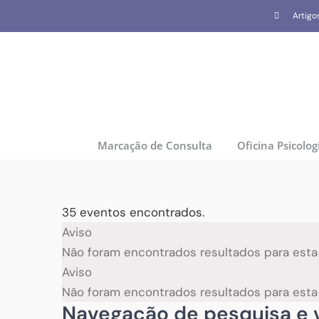
Skip
Artigo
to
content
Marcação de Consulta
Oficina Psicolog
35 eventos encontrados.
Eventos
Aviso
Não foram encontrados resultados para esta v
Aviso
Não foram encontrados resultados para esta v
Navegação de pesquisa e v