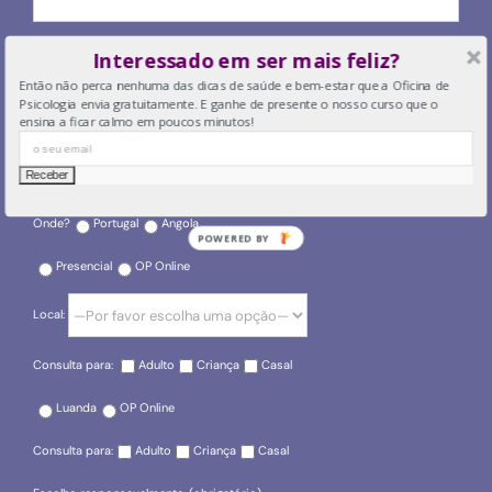
O seu email
Interessado em ser mais feliz?
Então não perca nenhuma das dicas de saúde e bem-estar que a Oficina de
Psicologia envia gratuitamente. E ganhe de presente o nosso curso que o
ensina a ficar calmo em poucos minutos!
O seu telefone
Onde?
Portugal
Angola
POWERED BY
Presencial
OP Online
Local:
Consulta para:
Adulto
Criança
Casal
Luanda
OP Online
Consulta para:
Adulto
Criança
Casal