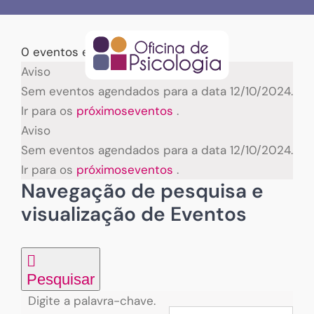
Skip
to
content
0 eventos encontrados.
Eventos
Aviso
Sem eventos agendados para a data 12/10/2024.
for
Ir para os
próximoseventos
.
Aviso
12/10/2024
Sem eventos agendados para a data 12/10/2024.
Ir para os
próximoseventos
.
Navegação de pesquisa e
visualização de Eventos
Pesquisar
Digite a palavra-chave.