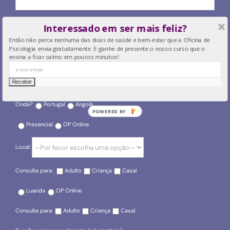
O seu email
Interessado em ser mais feliz?
Então não perca nenhuma das dicas de saúde e bem-estar que a Oficina de
Psicologia envia gratuitamente. E ganhe de presente o nosso curso que o
ensina a ficar calmo em poucos minutos!
O seu telefone
Onde?
Portugal
Angola
POWERED BY
Presencial
OP Online
Local:
Consulta para:
Adulto
Criança
Casal
Luanda
OP Online
Consulta para:
Adulto
Criança
Casal