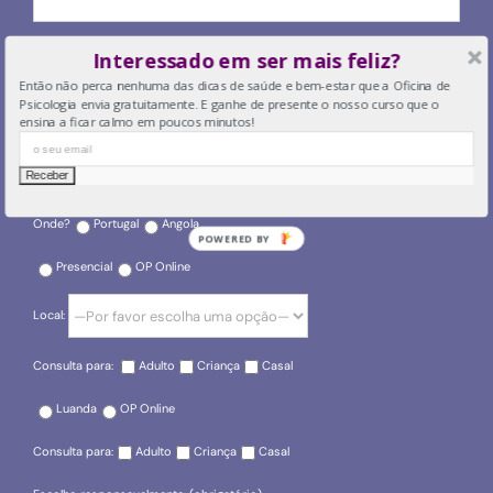
O seu email
Interessado em ser mais feliz?
Então não perca nenhuma das dicas de saúde e bem-estar que a Oficina de
Psicologia envia gratuitamente. E ganhe de presente o nosso curso que o
ensina a ficar calmo em poucos minutos!
O seu telefone
Onde?
Portugal
Angola
POWERED BY
Presencial
OP Online
Local:
Consulta para:
Adulto
Criança
Casal
Luanda
OP Online
Consulta para:
Adulto
Criança
Casal