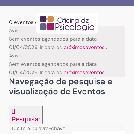
Skip
to
content
0 eventos encontrados.
Eventos
Aviso
Sem eventos agendados para a data
for
01/04/2026. Ir para os
próximoseventos
.
Aviso
01/04/2026
Sem eventos agendados para a data
01/04/2026. Ir para os
próximoseventos
.
Navegação de pesquisa e
visualização de Eventos
Pesquisar
Digite a palavra-chave.