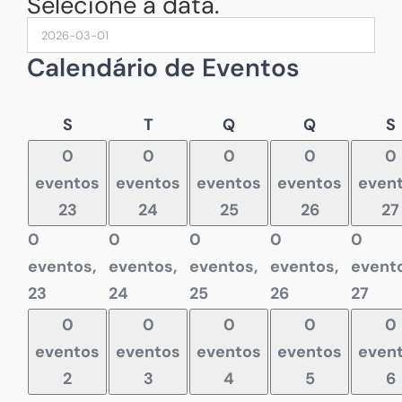
Selecione a data.
Calendário de Eventos
Segunda-
Terça-
Quarta-
Quinta-
S
T
Q
Q
S
feira
feira
feira
feira
f
0
0
0
0
0
eventos
eventos
eventos
eventos
even
23
24
25
26
27
0
0
0
0
0
eventos,
eventos,
eventos,
eventos,
evento
23
24
25
26
27
0
0
0
0
0
eventos
eventos
eventos
eventos
even
2
3
4
5
6