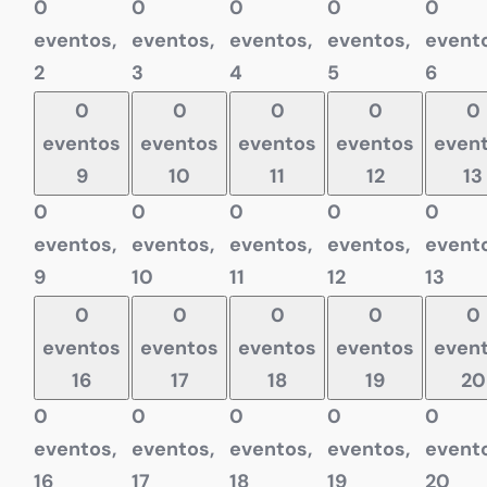
0
0
0
0
0
eventos,
eventos,
eventos,
eventos,
evento
2
3
4
5
6
0
0
0
0
0
eventos
eventos
eventos
eventos
even
9
10
11
12
13
0
0
0
0
0
eventos,
eventos,
eventos,
eventos,
evento
9
10
11
12
13
0
0
0
0
0
eventos
eventos
eventos
eventos
even
16
17
18
19
20
0
0
0
0
0
eventos,
eventos,
eventos,
eventos,
evento
16
17
18
19
20