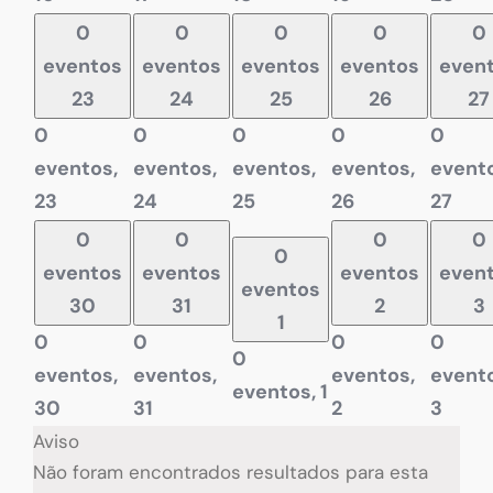
0
0
0
0
0
eventos
eventos
eventos
eventos
even
23
24
25
26
27
0
0
0
0
0
eventos,
eventos,
eventos,
eventos,
evento
23
24
25
26
27
0
0
0
0
0
eventos
eventos
eventos
even
eventos
30
31
2
3
1
0
0
0
0
0
eventos,
eventos,
eventos,
evento
eventos,
1
30
31
2
3
Aviso
Não foram encontrados resultados para esta