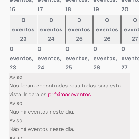
eventos,
eventos,
eventos,
eventos,
evento
16
17
18
19
20
0
0
0
0
0
eventos
eventos
eventos
eventos
even
23
24
25
26
27
0
0
0
0
0
eventos,
eventos,
eventos,
eventos,
evento
23
24
25
26
27
Aviso
Não foram encontrados resultados para esta
vista. Ir para os
próximoseventos
.
Aviso
Não há eventos neste dia.
Aviso
Não há eventos neste dia.
Aviso