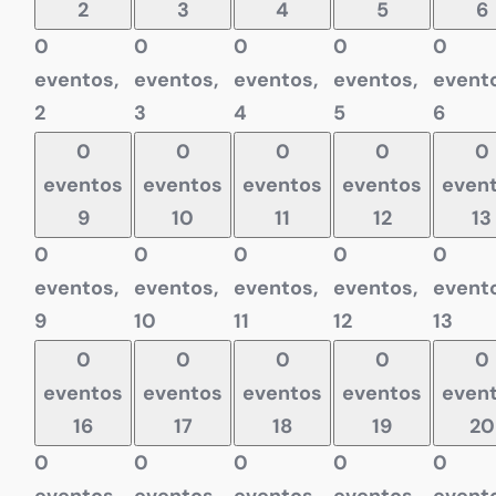
2
3
4
5
6
0
0
0
0
0
eventos,
eventos,
eventos,
eventos,
evento
2
3
4
5
6
0
0
0
0
0
eventos
eventos
eventos
eventos
even
9
10
11
12
13
0
0
0
0
0
eventos,
eventos,
eventos,
eventos,
evento
9
10
11
12
13
0
0
0
0
0
eventos
eventos
eventos
eventos
even
16
17
18
19
20
0
0
0
0
0