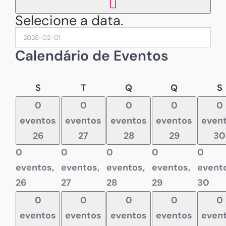
Selecione a data.
Calendário de Eventos
Segunda-
Terça-
Quarta-
Quinta-
S
T
Q
Q
S
feira
feira
feira
feira
f
0
0
0
0
0
eventos
eventos
eventos
eventos
even
26
27
28
29
30
0
0
0
0
0
eventos,
eventos,
eventos,
eventos,
evento
26
27
28
29
30
0
0
0
0
0
eventos
eventos
eventos
eventos
even