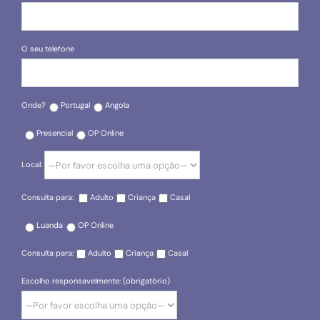
O seu telefone
Onde?
Portugal
Angola
Presencial
OP Online
Local:
Consulta para:
Adulto
Criança
Casal
Luanda
OP Online
Consulta para:
Adulto
Criança
Casal
Escolho responsavelmente: (obrigatório)