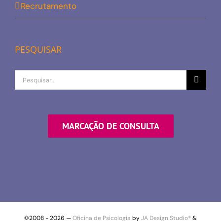
Recrutamento
PESQUISAR
Procurar
por
MARCAÇÃO DE CONSULTA
©2008 -
2026 —
Oficina de Psicologia
by
JA Design Studio®
&