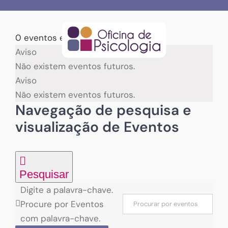
Skip
to
content
0 eventos encontrados.
Eventos
Aviso
Não existem eventos futuros.
for
Aviso
Não existem eventos futuros.
31/01/2025
Navegação de pesquisa e
visualização de Eventos
Pesquisar
Digite a palavra-chave.
Procure por Eventos
com palavra-chave.