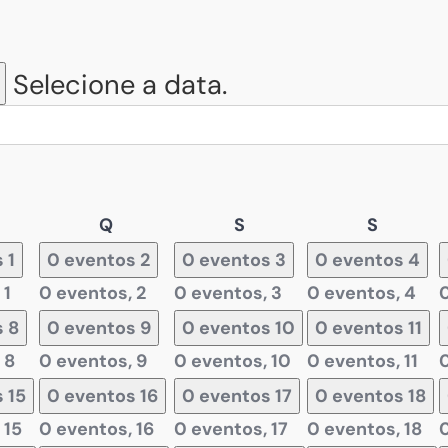
Selecione a data.
arta-
Quinta-
Sexta-
Sábado
Q
S
S
ira
feira
feira
s
1
0 eventos
2
0 eventos
3
0 eventos
4
,
1
0 eventos,
2
0 eventos,
3
0 eventos,
4
s
8
0 eventos
9
0 eventos
10
0 eventos
11
,
8
0 eventos,
9
0 eventos,
10
0 eventos,
11
s
15
0 eventos
16
0 eventos
17
0 eventos
18
,
15
0 eventos,
16
0 eventos,
17
0 eventos,
18