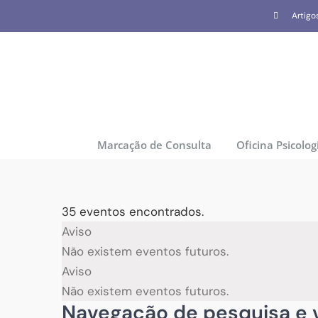
Skip
Artigo
to
content
Marcação de Consulta
Oficina Psicolog
35 eventos encontrados.
Eventos
Aviso
Não existem eventos futuros.
Aviso
Não existem eventos futuros.
Navegação de pesquisa e v