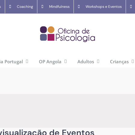
s
Coaching
Mindfulness
Workshops e Eventos
ia Portugal
OP Angola
Adultos
Crianças
isualização de Eventos