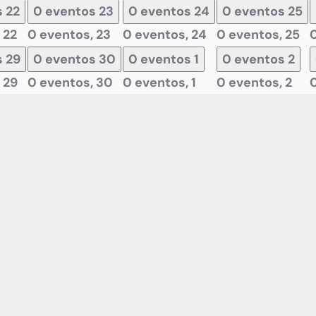
s
22
0 eventos
23
0 eventos
24
0 eventos
25
,
22
0 eventos,
23
0 eventos,
24
0 eventos,
25
s
29
0 eventos
30
0 eventos
1
0 eventos
2
,
29
0 eventos,
30
0 eventos,
1
0 eventos,
2