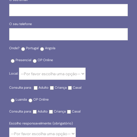
O seu telefone
Onde?
Portugal
Angola
Presencial
OP Online
Local:
Consulta para:
Adulto
Criança
Casal
Luanda
OP Online
Consulta para:
Adulto
Criança
Casal
Escolho responsavelmente: (obrigatório)