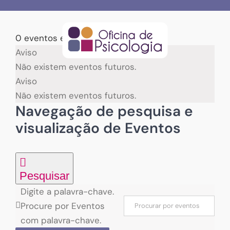
Skip
to
content
0 eventos encontrados.
Eventos
Aviso
Não existem eventos futuros.
for
Aviso
Não existem eventos futuros.
07/08/2026
Navegação de pesquisa e
visualização de Eventos
Pesquisar
Digite a palavra-chave.
Procure por Eventos
com palavra-chave.