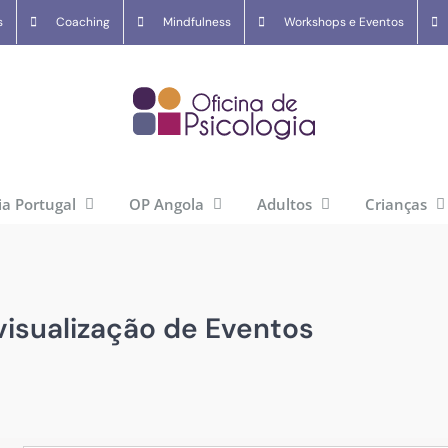
s
Coaching
Mindfulness
Workshops e Eventos
ia Portugal
OP Angola
Adultos
Crianças
isualização de Eventos