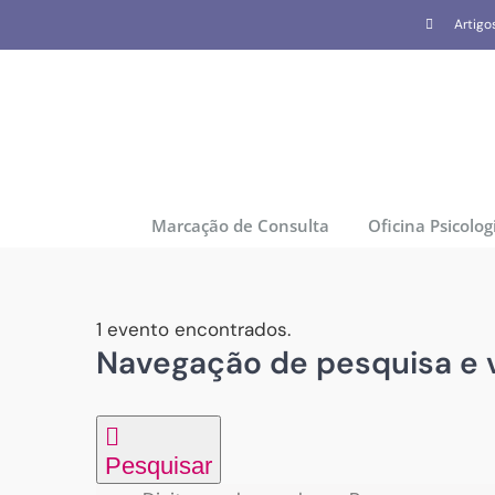
Skip
Artigo
to
content
Marcação de Consulta
Oficina Psicolog
1 evento encontrados.
Navegação de pesquisa e v
Eventos
for
18/01/2025
Pesquisar