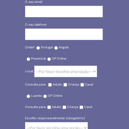
O seu email
O seu telefone
Onde?
Portugal
Angola
Presencial
OP Online
Local:
Consulta para:
Adulto
Criança
Casal
Luanda
OP Online
Consulta para:
Adulto
Criança
Casal
Escolho responsavelmente: (obrigatório)