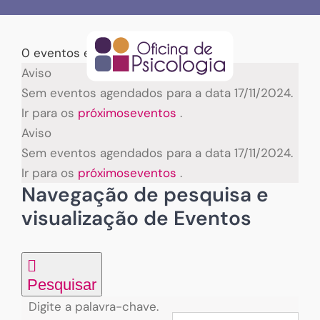
Skip
to
content
0 eventos encontrados.
Eventos
Aviso
Sem eventos agendados para a data 17/11/2024.
for
Ir para os
próximoseventos
.
Aviso
17/11/2024
Sem eventos agendados para a data 17/11/2024.
Ir para os
próximoseventos
.
Navegação de pesquisa e
visualização de Eventos
Pesquisar
Digite a palavra-chave.