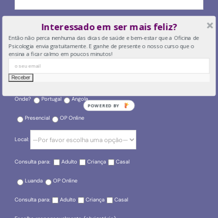
O seu email
Interessado em ser mais feliz?
Então não perca nenhuma das dicas de saúde e bem-estar que a Oficina de
Psicologia envia gratuitamente. E ganhe de presente o nosso curso que o
ensina a ficar calmo em poucos minutos!
O seu telefone
Onde?
Portugal
Angola
POWERED BY
Presencial
OP Online
Local:
Consulta para:
Adulto
Criança
Casal
Luanda
OP Online
Consulta para:
Adulto
Criança
Casal