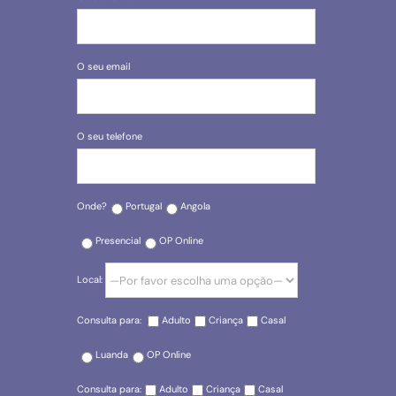
O seu email
O seu telefone
Onde?
Portugal
Angola
Presencial
OP Online
Local:
Consulta para:
Adulto
Criança
Casal
Luanda
OP Online
Consulta para:
Adulto
Criança
Casal