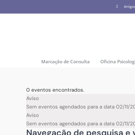
Skip
Artigo
to
content
Marcação de Consulta
Oficina Psicolog
0 eventos encontrados.
Eventos
Aviso
Sem eventos agendados para a data 02/11/20
for
Aviso
Sem eventos agendados para a data 02/11/20
02/11/2024
Navegação de pesquisa e v