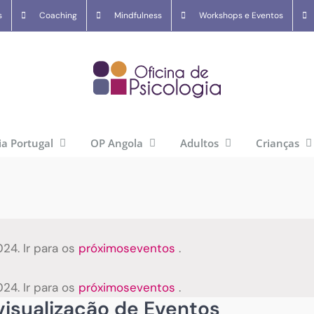
s
Coaching
Mindfulness
Workshops e Eventos
ia Portugal
OP Angola
Adultos
Crianças
24. Ir para os
próximoseventos
.
24. Ir para os
próximoseventos
.
isualização de Eventos