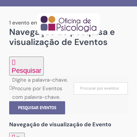
Skip
to
content
1 evento encontrados.
Navegação de pesquisa e
Eventos
visualização de Eventos
for
02/03/2026
Pesquisar
Digite a palavra-chave.
Procure por Eventos
com palavra-chave.
PESQUISAR EVENTOS
Navegação de visualização de Evento