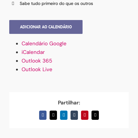
Sabe tudo primeiro do que os outros
ADICIONAR AO CALENDÁRIO
Calendário Google
iCalendar
Outlook 365
Outlook Live
Partilhar:
Facebook
X
LinkedIn
Tumblr
Pinterest
Email
(necessário
mas
não
publicado)