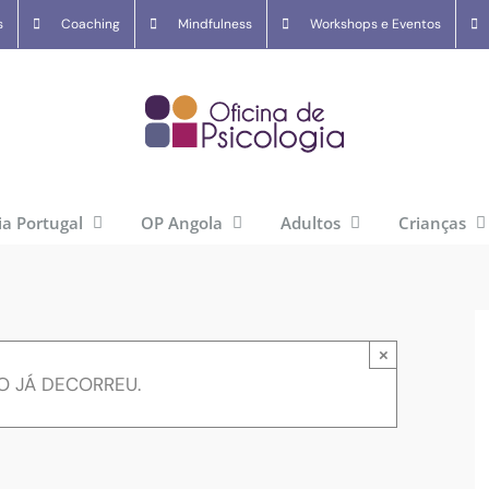
s
Coaching
Mindfulness
Workshops e Eventos
ia Portugal
OP Angola
Adultos
Crianças
×
O JÁ DECORREU.