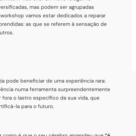
versificadas, mas podem ser agrupadas
e workshop vamos estar dedicados a reparar
prendidas: as que se referem à sensação de
utros.
ia pode beneficiar de uma experiência rara:
iência numa ferramenta surpreendentemente
r fora o lastro específico da sua vida, que
ificá-la para o futuro.
r como é que o seu cérebro aprendeu que
“é