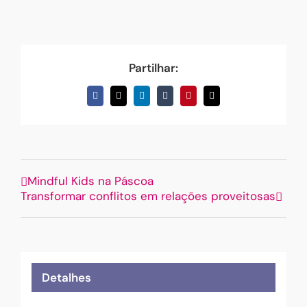
Partilhar:
Facebook
X
LinkedIn
Tumblr
Pinterest
Email
(necessário
mas
não
publicado)
Mindful Kids na Páscoa
Transformar conflitos em relações proveitosas
Detalhes