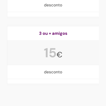
desconto
3 ou + amigos
15
€
desconto