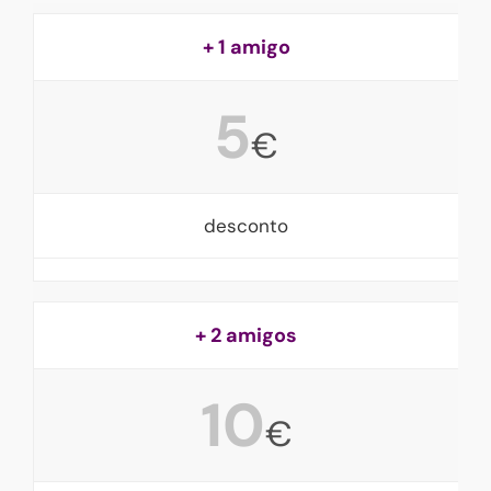
+ 1 amigo
5
€
desconto
+ 2 amigos
10
€