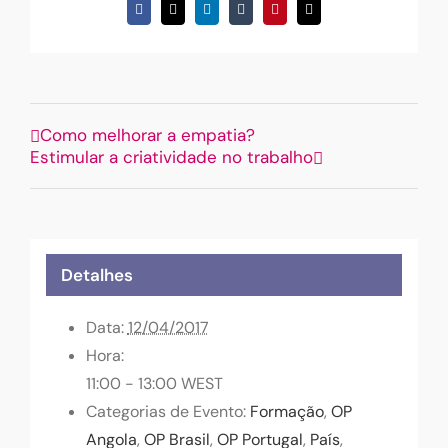
Facebook
X
LinkedIn
Tumblr
Pinterest
Email
(necessário
mas
não
publicado)
Como melhorar a empatia?
Estimular a criatividade no trabalho
Detalhes
Data:
12/04/2017
Hora:
11:00 - 13:00
WEST
Categorias de Evento:
Formação
,
OP
Angola
,
OP Brasil
,
OP Portugal
,
País
,