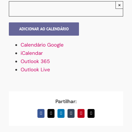
×
ADICIONAR AO CALENDÁRIO
Calendário Google
iCalendar
Outlook 365
Outlook Live
Partilhar:
Facebook
X
LinkedIn
Tumblr
Pinterest
Email
(necessário
mas
não
publicado)