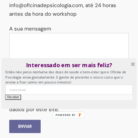
info@oficinadepsicologia.com, até 24 horas
antes da hora do workshop
A sua mensagem
Interessado em ser mais feliz?
Então não perca nenhuma das dicas de saúde e bem-estar que a Oficina de
Psicologia envia gratuitamente. E ganhe de presente o nosso curso que o
ensina a ficar calmo em poucos minutos!
Please leave this field empty.
Ao usar este formulário, concorda com o
armazenamento e o gerenciamento dos seus
dados por este site.