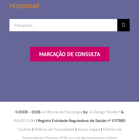
PESQUISAR
Procurar
por
MARCAÇÃO DE CONSULTA
©2008 -
2026 —
Oficina de Psicologia
by
JA Design Studio®
&
WLUST.COM
| Registo Entidade Reguladora da Saúde nº E117885
Cookies
|
Política de Privacidade
|
Avisos Legais
|
Política de
Privacidade Clientes PT
|
Livro de Reclamações Online