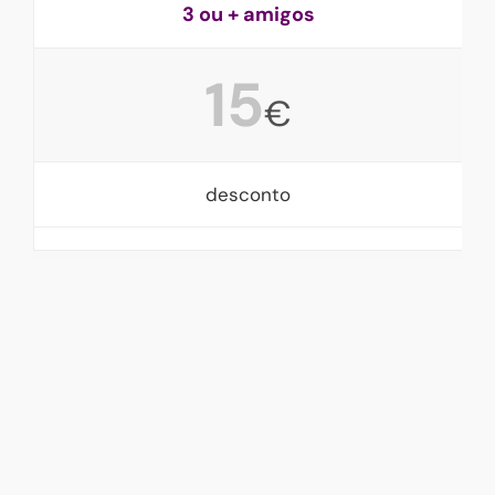
3 ou + amigos
15
€
desconto