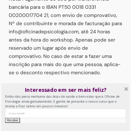
bancária para o IBAN PT50 0018 0331
00200017704 21, com envio de comprovativo,
Nº de contribuinte e morada de facturação para
info@oficinadepsicologia.com, até 24 horas
antes da hora do workshop. Apenas pode ser
reservado um lugar após envio de
comprovativo. No caso de estar a fazer uma
inscrição para mais do que uma pessoa, aplica-
se o desconto respectivo mencionado.
Please leave this field empty.
Ao usar este formulário, concorda com o
Interessado em ser mais feliz?
armazenamento e o gerenciamento dos seus
Então não perca nenhuma das dicas de saúde e bem-estar que a Oficina de
Psicologia envia gratuitamente. E ganhe de presente o nosso curso que o
dados por este site.
ensina a ficar calmo em poucos minutos!