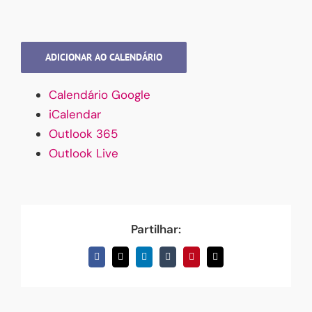
ADICIONAR AO CALENDÁRIO
Calendário Google
iCalendar
Outlook 365
Outlook Live
Partilhar:
Facebook
X
LinkedIn
Tumblr
Pinterest
Email
(necessário
mas
não
publicado)