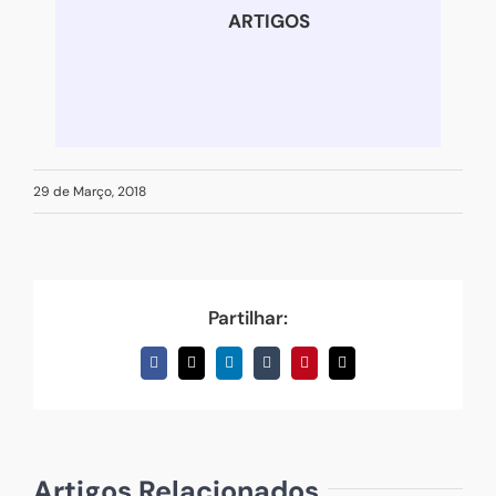
ARTIGOS
29 de Março, 2018
Partilhar:
Facebook
X
LinkedIn
Tumblr
Pinterest
Email
(necessário
mas
não
publicado)
Artigos Relacionados