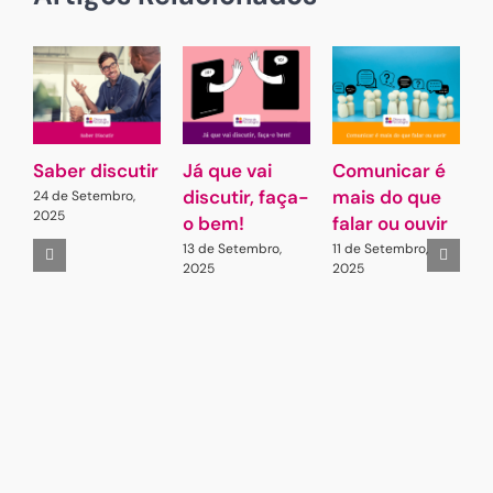
Saber discutir
Já que vai
Comunicar é
G
discutir, faça-
mais do que
L
24 de Setembro,
2025
o bem!
falar ou ouvir
A
13 de Setembro,
11 de Setembro,
2
2025
2025