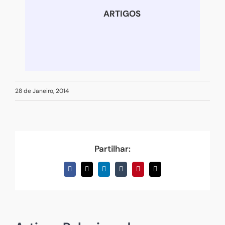
ARTIGOS
28 de Janeiro, 2014
Partilhar:
Facebook
X
LinkedIn
Tumblr
Pinterest
Email
(necessário
mas
não
publicado)