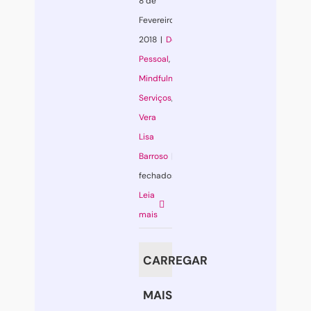
8 de
Fevereiro,
2018
|
Desenvolvimento
Pessoal
,
Mindfulness
,
Serviços
,
Vera
Lisa
Barroso
|
Comentários
fechados
em
Leia
Mindfulness:
mais
viver
a
CARREGAR
4
dimensões
MAIS