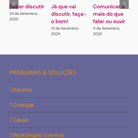
Saber discutir
Já que vai
Comunicar é
C
discutir, faça-
mais do que
p
24 de Setembro,
2025
o bem!
falar ou ouvir
q
13 de Setembro,
11 de Setembro,
2
2025
2025
2
PROBLEMAS & SOLUÇÕES
Adultos
Crianças
Casais
Workshops/ Eventos