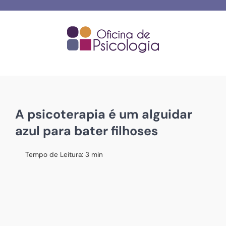
Skip
to
content
A psicoterapia é um alguidar
azul para bater filhoses
Tempo de Leitura:
3
min