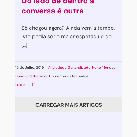
Do lado de dentro a
do
conversa é outra
sonho
em
Só chegou agora? Ainda vem a tempo.
tempos
Isto podia ser o maior espetáculo do
de
[...]
isolamento.
15 de Julho, 2019
|
Ansiedade Generalizada
,
Nuno Mendes
em
Duarte
,
Reflexões
|
Comentários fechados
Do
Leia mais
lado
de
CARREGAR MAIS ARTIGOS
dentro
a
conversa
é