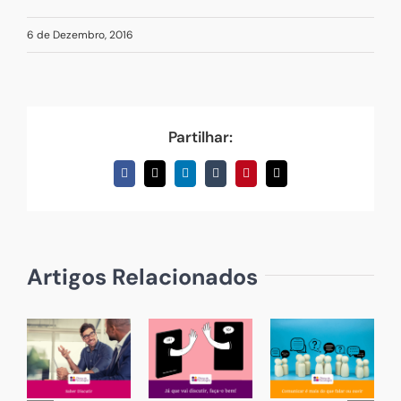
outra
6 de Dezembro, 2016
Partilhar:
Facebook
X
LinkedIn
Tumblr
Pinterest
Email
(necessário
mas
não
publicado)
Artigos Relacionados