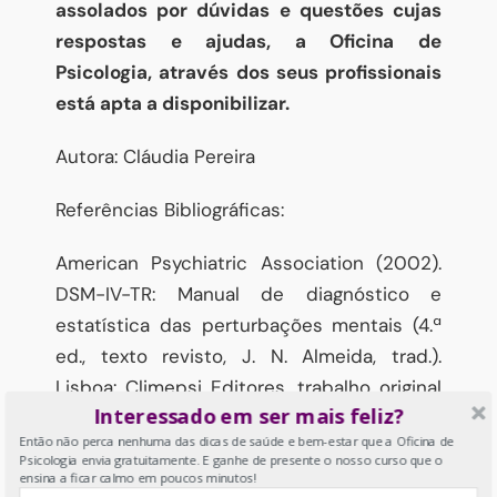
assolados por dúvidas e questões cujas
respostas e ajudas, a Oficina de
Psicologia, através dos seus profissionais
está apta a disponibilizar.
Autora: Cláudia Pereira
Referências Bibliográficas:
American Psychiatric Association (2002).
DSM-IV-TR: Manual de diagnóstico e
estatística das perturbações mentais (4.ª
ed., texto revisto, J. N. Almeida, trad.).
Lisboa: Climepsi Editores, trabalho original
Interessado em ser mais feliz?
publicado em 2000
Então não perca nenhuma das dicas de saúde e bem-estar que a Oficina de
Psicologia envia gratuitamente. E ganhe de presente o nosso curso que o
ensina a ficar calmo em poucos minutos!
11 de Outubro, 2013