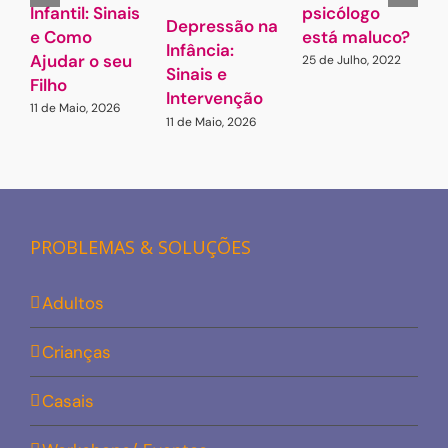
Infantil: Sinais
psicólogo
3
Depressão na
e Como
está maluco?
Infância:
Ajudar o seu
25 de Julho, 2022
Sinais e
Filho
Intervenção
11 de Maio, 2026
11 de Maio, 2026
PROBLEMAS & SOLUÇÕES
Adultos
Crianças
Casais