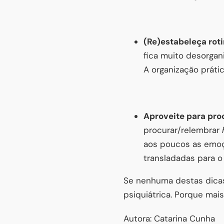
(Re)estabeleça rot
fica muito desorgan
A organização práti
Aproveite para pro
procurar/relembrar
aos poucos as emoç
transladadas para o 
Se nenhuma destas dicas 
psiquiátrica. Porque mai
Autora: Catarina Cunha