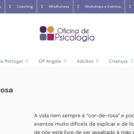
s
Coaching
Mindfulness
Workshops e Eventos
ia Portugal
OP Angola
Adultos
Crianças
rosa
A vida nem sempre é “cor-de-rosa” e p
eventos muito difíceis de explicar e de l
de nós está livre de ser assaltado à mão