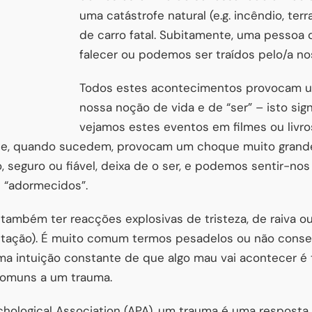
uma catástrofe natural (e.g. incêndio, te
de carro fatal. Subitamente, uma pessoa
falecer ou podemos ser traídos pelo/a no
Todos estes acontecimentos provocam u
nossa noção de vida e de “ser” – isto sig
vejamos estes eventos em filmes ou livr
 e, quando sucedem, provocam um choque muito grande
, seguro ou fiável, deixa de o ser, e podemos sentir-n
u “adormecidos”.
ambém ter reacções explosivas de tristeza, de raiva ou 
itação). É muito comum termos pesadelos ou não conse
ma intuição constante de que algo mau vai acontecer 
comuns a um trauma.
hological Association (APA), um trauma é uma resposta