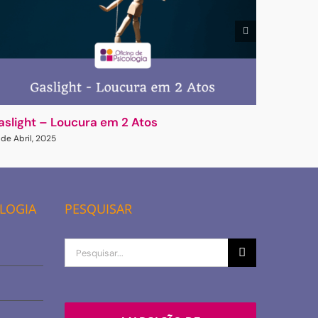
aslight – Loucura em 2 Atos
Pensamen
consegu
 de Abril, 2025
10 de Nove
OLOGIA
PESQUISAR
Procurar
por