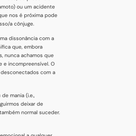
rramoto) ou um acidente
 que nos é próxima pode
sso/a cônjuge.
ma dissonância com a
nifica que, embora
os, nunca achamos que
 e incompreensível. O
os desconectados com a
de mania (i.e.,
guirmos deixar de
é também normal suceder.
 emocional a qualquer