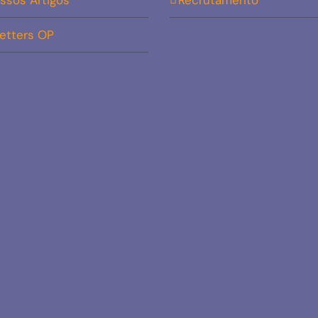
ssos Artigos
Recrutamento
etters OP