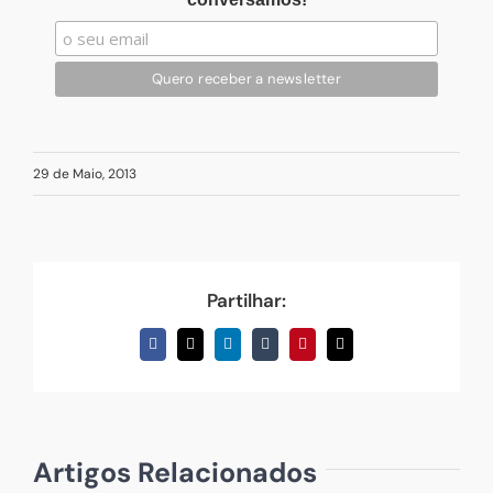
29 de Maio, 2013
Partilhar:
Facebook
X
LinkedIn
Tumblr
Pinterest
Email
(necessário
mas
não
publicado)
Artigos Relacionados