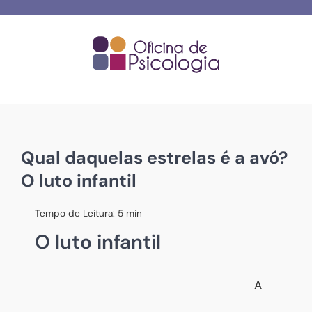
Skip
to
content
Qual daquelas estrelas é a avó?
O luto infantil
Tempo de Leitura:
5
min
O luto infantil
A