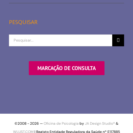
PESQUISAR
Procurar
por
MARCAÇÃO DE CONSULTA
©2008 -
2026 —
Oficina de Psicologia
by
JA Design Studio®
&
WLUST.COM
| Registo Entidade Reguladora da Saúde nº E117885