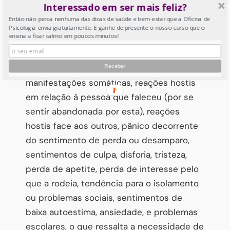
animal de estimação, pois também eles
Interessado em ser mais feliz?
são insubstituíveis.
Então não perca nenhuma das dicas de saúde e bem-estar que a Oficina de
Psicologia envia gratuitamente. E ganhe de presente o nosso curso que o
ensina a ficar calmo em poucos minutos!
Quanto às reações que as crianças podem
apresentar, as mais frequentes podem ser:
incompreensão face ao que aconteceu,
manifestações somáticas, reações hostis
em relação à pessoa que faleceu (por se
sentir abandonada por esta), reações
hostis face aos outros, pânico decorrente
do sentimento de perda ou desamparo,
sentimentos de culpa, disforia, tristeza,
perda de apetite, perda de interesse pelo
que a rodeia, tendência para o isolamento
ou problemas sociais, sentimentos de
baixa autoestima, ansiedade, e problemas
escolares, o que ressalta a necessidade de