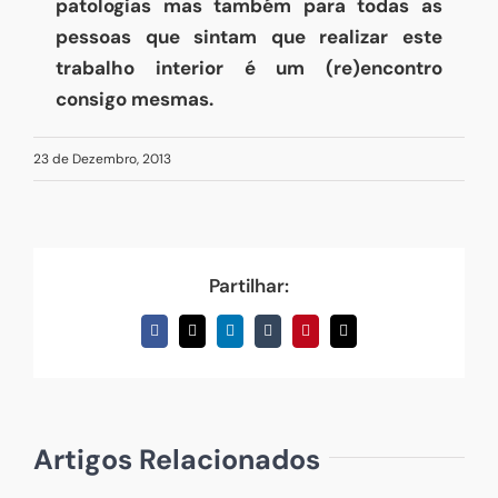
patologias mas também para todas as
pessoas que sintam que realizar este
trabalho interior é um (re)encontro
consigo mesmas.
23 de Dezembro, 2013
Partilhar:
Facebook
X
LinkedIn
Tumblr
Pinterest
Email
(necessário
mas
não
publicado)
Artigos Relacionados