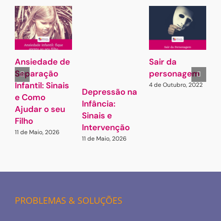
Ansiedade de
Sair da
Separação
personagem
(
Infantil: Sinais
4 de Outubro, 2022
2
Depressão na
2
e Como
Infância:
Ajudar o seu
Sinais e
Filho
Intervenção
11 de Maio, 2026
11 de Maio, 2026
PROBLEMAS & SOLUÇÕES