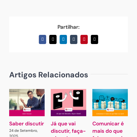
Partilhar:
Facebook
X
LinkedIn
Tumblr
Pinterest
Email
(necessário
mas
não
publicado)
Artigos Relacionados
Saber discutir
Já que vai
Comunicar é
G
discutir, faça-
mais do que
L
24 de Setembro,
2025