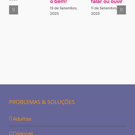
o bem!
falar ou ouvir
A
13 de Setembro,
11 de Setembro,
2
2025
2025
PROBLEMAS & SOLUÇÕES
Adultos
Crianças