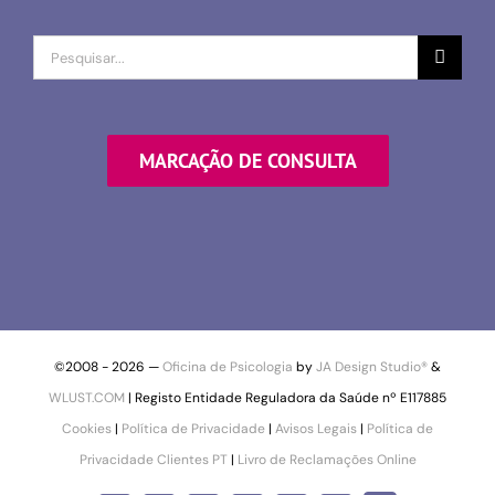
Procurar
por
MARCAÇÃO DE CONSULTA
©2008 -
2026 —
Oficina de Psicologia
by
JA Design Studio®
&
WLUST.COM
| Registo Entidade Reguladora da Saúde nº E117885
Cookies
|
Política de Privacidade
|
Avisos Legais
|
Política de
Privacidade Clientes PT
|
Livro de Reclamações Online