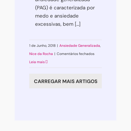
(PAG) é caracterizada por
medo e ansiedade
excessivas, bem [...]
1 de Junho, 2018
|
Ansiedade Generalizada
,
em
Nice da Rocha
|
Comentários fechados
Ansiedade
Leia mais
Generalizada
e
CARREGAR MAIS ARTIGOS
as
Consequências
Funcionais