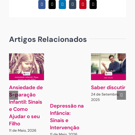
Facebook
X
LinkedIn
Tumblr
Pinterest
Email
(necessário
mas
não
publicado)
Artigos Relacionados
Ansiedade de
Saber discutir
J
Separação
d
24 de Setembro,
2025
Infantil: Sinais
o
Depressão na
e Como
1
Infância:
2
Ajudar o seu
Sinais e
Filho
Intervenção
11 de Maio, 2026
11 de Maio, 2026