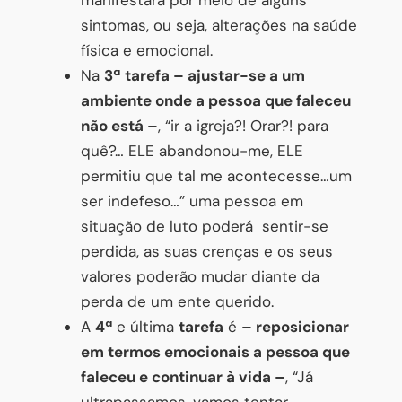
manifestará por meio de alguns
sintomas, ou seja, alterações na saúde
física e emocional.
Na
3ª tarefa – ajustar-se a um
ambiente onde a pessoa que faleceu
não está –
, “ir a igreja?! Orar?! para
quê?… ELE abandonou-me, ELE
permitiu que tal me acontecesse…um
ser indefeso…” uma pessoa em
situação de luto poderá sentir-se
perdida, as suas crenças e os seus
valores poderão mudar diante da
perda de um ente querido.
A
4ª
e última
tarefa
é
– reposicionar
em termos emocionais a pessoa que
faleceu e continuar à vida –
, “Já