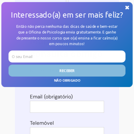
Interessado(a) em ser mais feliz?
Nice da Rocha
Psicóloga Clínica;
Então não perca nenhuma das dicas de saúde e bem-estar
que a Oficina de Psicologia envia gratuitamente. E
ganhe
Marque
de presente o nosso curso
que o(a) ensina a ficar calmo(a)
em poucos minutos!
consulta comigo
Nome (obrigatório)
RECEBER
NÃO OBRIGADO
POWERED BY
Email (obrigatório)
Telemóvel