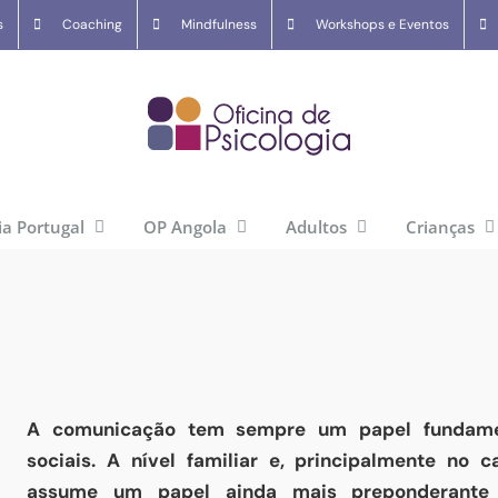
s
Coaching
Mindfulness
Workshops e Eventos
ia Portugal
OP Angola
Adultos
Crianças
A comunicação tem sempre um papel fundamen
sociais. A nível familiar e, principalmente no 
assume um papel ainda mais preponderante