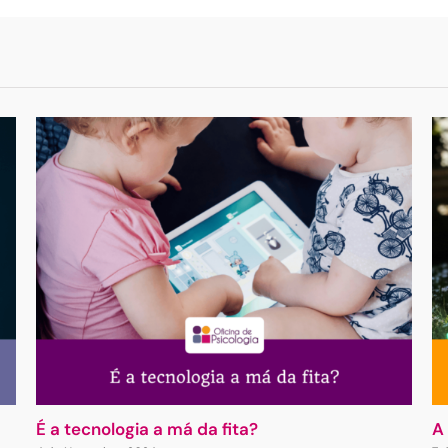
É a tecnologia a má da fita?
A