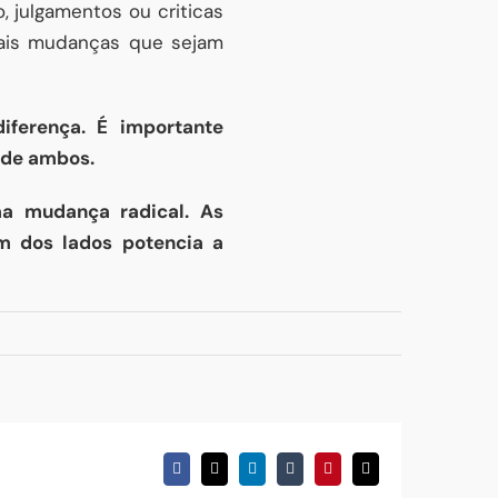
 julgamentos ou criticas
uais mudanças que sejam
ferença. É importante
 de ambos.
a mudança radical. As
 dos lados potencia a
Facebook
X
LinkedIn
Tumblr
Pinterest
Email
(necessário