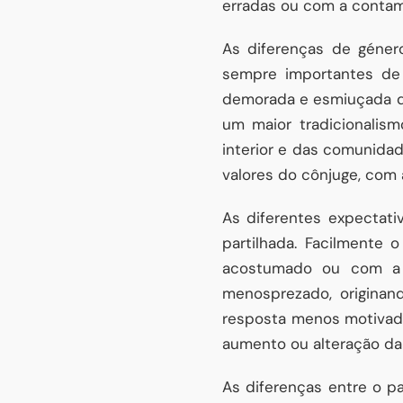
erradas ou com a conta
As diferenças de género
sempre importantes de 
demorada e esmiuçada d
um maior tradicionalis
interior e das comunid
valores do cônjuge, com a
As diferentes expecta
partilhada. Facilment
acostumado ou com a q
menosprezado, originan
resposta menos motivador
aumento ou alteração da
As diferenças entre o pa