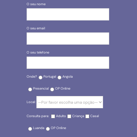
O seu nome
O seu email
O seu telefone
Onde?
Portugal
Angola
Presencial
OP Online
Local:
Consulta para:
Adulto
Criança
Casal
Luanda
OP Online