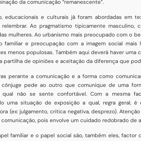
minação da comunicação “remanescente”.
, educacionais e culturais já foram abordadas em te
relembrar. Ao pragmatismo tipicamente masculino, c
as mulheres. Ao urbanismo mais preocupado com o bem
mo familiar e preocupação com a imagem social mais 
ades menos populosas. Também aqui deverá haver uma c
 partilha de opiniões e aceitação da diferença que poder
tivas perante a comunicação e a forma como comuni
e o cônjuge pede ao outro que comunique de uma for
ual não se sente confortável. Com a mesma faci
do uma situação de exposição a qual, regra geral, 
a (ex: julgamento, critica negativa, desprezo). Atençã
 comunicação, pois envolve um cuidado redobrado de a
pel familiar e o papel social são, também eles, factor 