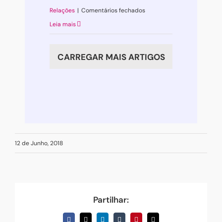
em
Relações
|
Comentários fechados
Sobre
Leia mais
relacionamentos
e
CARREGAR MAIS ARTIGOS
medo:
ganha
quem
se
importa
menos?
12 de Junho, 2018
Partilhar: