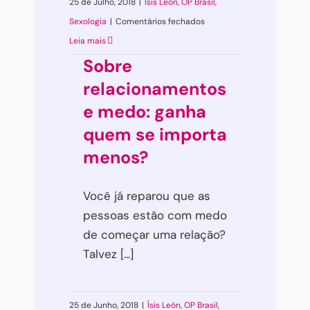
25 de Julho, 2018
|
Ísis León
,
OP Brasil
,
em
Sexologia
|
Comentários fechados
Crianças
Leia mais
Transgênero:
Sobre
o
relacionamentos
que
e medo: ganha
a
quem se importa
Ciência
menos?
tem
a
Você já reparou que as
dizer
pessoas estão com medo
de começar uma relação?
Talvez [...]
25 de Junho, 2018
|
Ísis León
,
OP Brasil
,