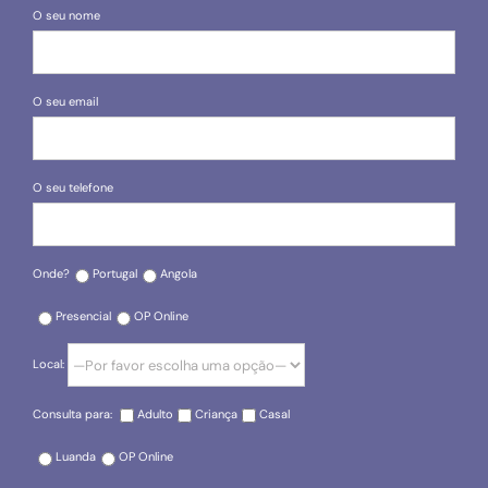
O seu nome
O seu email
O seu telefone
Onde?
Portugal
Angola
Presencial
OP Online
Local:
Consulta para:
Adulto
Criança
Casal
Luanda
OP Online