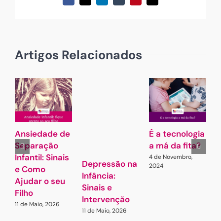
Facebook
X
LinkedIn
Tumblr
Pinterest
Email
(necessário
mas
não
publicado)
Artigos Relacionados
Ansiedade de
É a tecnologia
A
Separação
a má da fita?
Infantil: Sinais
4 de Novembro,
7
Depressão na
2024
e Como
Infância:
Ajudar o seu
Sinais e
Filho
Intervenção
11 de Maio, 2026
11 de Maio, 2026