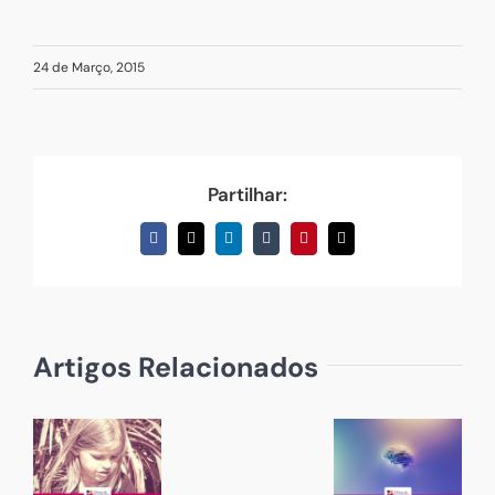
24 de Março, 2015
Partilhar:
Facebook
X
LinkedIn
Tumblr
Pinterest
Email
(necessário
mas
não
publicado)
Artigos Relacionados