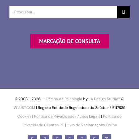
Procurar
por
MARCAÇÃO DE CONSULTA
©2008 -
2026 —
Oficina de Psicologia
by
JA Design Studio®
&
WLUST.COM
| Registo Entidade Reguladora da Saúde nº E117885
Cookies
|
Política de Privacidade
|
Avisos Legais
|
Política de
Privacidade Clientes PT
|
Livro de Reclamações Online