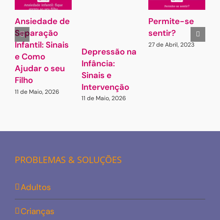
Ansiedade de
Permite-se
O
Separação
sentir?
q
Infantil: Sinais
q
27 de Abril, 2023
Depressão na
e Como
g
Infância:
Ajudar o seu
q
Sinais e
Filho
s
Intervenção
11 de Maio, 2026
2
11 de Maio, 2026
PROBLEMAS & SOLUÇÕES
Adultos
Crianças