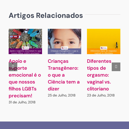
Artigos Relacionados
Apoio e
Crianças
Diferentes
P
suporte
Transgênero:
tipos de
v
emocional é o
o que a
orgasmo:
i
que nossos
Ciência tem a
vaginal vs.
s
filhos LGBTs
dizer
clitoriano
2
precisam!
25 de Julho, 2018
23 de Julho, 2018
31 de Julho, 2018