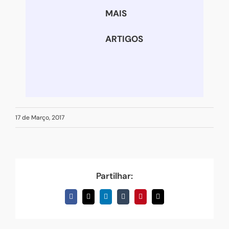
MAIS
ARTIGOS
17 de Março, 2017
Partilhar:
Facebook
X
LinkedIn
Tumblr
Pinterest
Email
(necessário
mas
não
publicado)