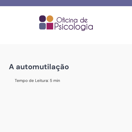
Skip
to
content
A automutilação
Tempo de Leitura:
5
min