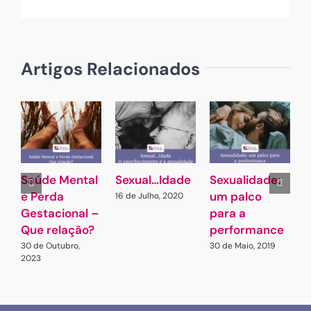
(necessário
mas
não
publicado)
Artigos Relacionados
Saúde Mental
Sexual…Idade
Sexualidade:
À
e Perda
um palco
s
16 de Julho, 2020
Gestacional –
para a
2
2
Que relação?
performance
30 de Outubro,
30 de Maio, 2019
2023