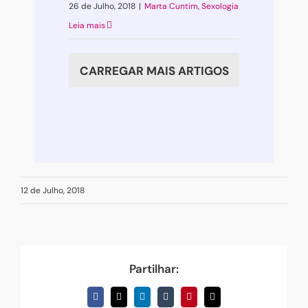
26 de Julho, 2018
|
Marta Cuntim
,
Sexologia
Leia mais
CARREGAR MAIS ARTIGOS
12 de Julho, 2018
Partilhar:
Facebook
X
LinkedIn
Tumblr
Pinterest
Email