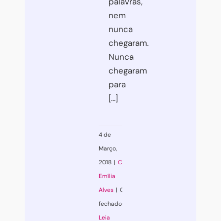
palavras,
nem
nunca
chegaram.
Nunca
chegaram
para
[...]
4 de
Março,
2018
|
Coaching
,
Emília
Alves
|
Comentários
fechados
em
Leia