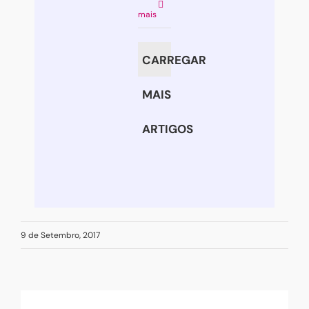
Já
mais
não
chegam
CARREGAR
as
palavras
MAIS
ARTIGOS
9 de Setembro, 2017