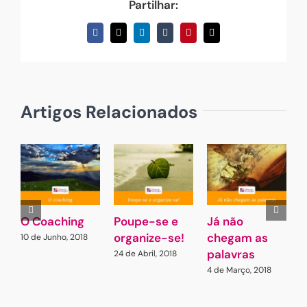
Partilhar:
Facebook
X
LinkedIn
Tumblr
Pinterest
Email
(necessário
mas
não
publicado)
Artigos Relacionados
O Coaching
Poupe-se e
Já não
2
organize-se!
chegam as
a
10 de Junho, 2018
palavras
24 de Abril, 2018
1
4 de Março, 2018