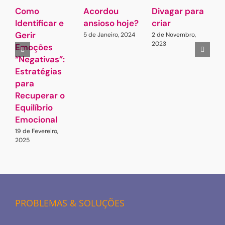
Como
Acordou
Divagar para
S
Identificar e
ansioso hoje?
criar
e
Gerir
G
5 de Janeiro, 2024
2 de Novembro,
2023
Emoções
Q
“Negativas”:
3
2
Estratégias
para
Recuperar o
Equilíbrio
Emocional
19 de Fevereiro,
2025
PROBLEMAS & SOLUÇÕES