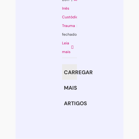
Inês
Custódio
,
Trauma
|
Comentários
fechados
em
Leia
Abraços
mais
que
dividem
CARREGAR
a
dor
MAIS
ARTIGOS