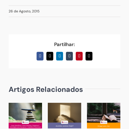
26 de Agosto, 2015
Partilhar:
Facebook
X
LinkedIn
Tumblr
Pinterest
Email
(necessário
mas
não
publicado)
Artigos Relacionados