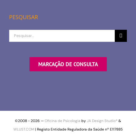
PESQUISAR
Procurar
por
MARCAÇÃO DE CONSULTA
©2008 -
2026 —
Oficina de Psicologia
by
JA Design Studio®
&
WLUST.COM
| Registo Entidade Reguladora da Saúde nº E117885