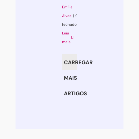
Emília
Alves
|
Comentários
fechados
em
Leia
A
mais
gestão
das
CARREGAR
expectativas
MAIS
ARTIGOS