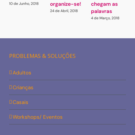
organize-se!
chegam as
a
10 de Junho, 2018
palavras
24 de Abril, 2018
1
4 de Março, 2018
PROBLEMAS & SOLUÇÕES
Adultos
Crianças
Casais
Workshops/ Eventos