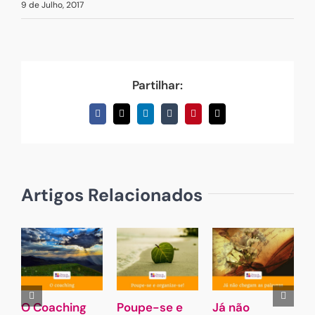
9 de Julho, 2017
Partilhar:
Facebook
X
LinkedIn
Tumblr
Pinterest
Email
(necessário
mas
não
publicado)
Artigos Relacionados
O Coaching
Poupe-se e
Já não
2