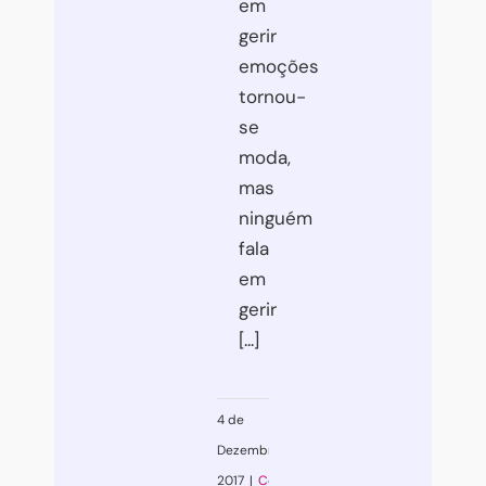
em
gerir
emoções
tornou-
se
moda,
mas
ninguém
fala
em
gerir
[...]
4 de
Dezembro,
2017
|
Coaching
,